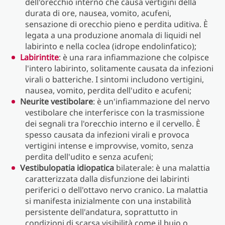
dell'orecchio interno che causa vertigini della
durata di ore, nausea, vomito, acufeni,
sensazione di orecchio pieno e perdita uditiva. È
legata a una produzione anomala di liquidi nel
labirinto e nella coclea (idrope endolinfatico);
Labirintite
: è una rara infiammazione che colpisce
l'intero labirinto, solitamente causata da infezioni
virali o batteriche. I sintomi includono vertigini,
nausea, vomito, perdita dell'udito e acufeni;
Neurite vestibolare
: è un'infiammazione del nervo
vestibolare che interferisce con la trasmissione
dei segnali tra l'orecchio interno e il cervello. È
spesso causata da infezioni virali e provoca
vertigini intense e improvvise, vomito, senza
perdita dell'udito e senza acufeni;
Vestibulopatia idiopatica
bilaterale: è una malattia
caratterizzata dalla disfunzione dei labirinti
periferici o dell'ottavo nervo cranico. La malattia
si manifesta inizialmente con una instabilità
persistente dell'andatura, soprattutto in
condizioni di scarsa visibilità come il buio o