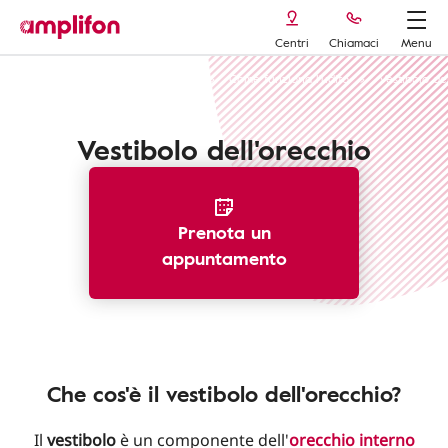
Centri
Chiamaci
Menu
Riconoscere la perdita dell'udito
Come funziona l'udito
Vestibolo de
Vestibolo dell'orecchio
Prenota un
appuntamento
Che cos'è il vestibolo dell'orecchio?
Il
vestibolo
è un componente dell'
orecchio interno