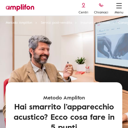
Centri
Chiamaci
Menu
Metodo Amplifon
Servizi post-vendita
Insurance services
Consig
Metodo Amplifon
Hai smarrito l’apparecchio
acustico? Ecco cosa fare in
5 punti