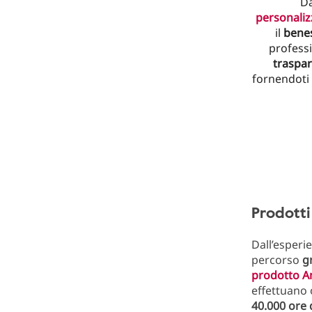
D
personaliz
il
benes
professi
traspa
fornendoti 
Prodotti
Dall’esperi
percorso
g
prodotto A
effettuano 
40.000
ore