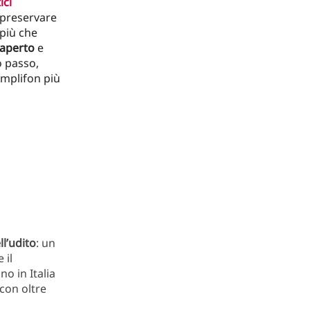
ici
a preservare
 più che
aperto
e
 passo,
Amplifon più
ll’udito
: un
 il
o in Italia
con oltre