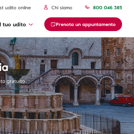
st udito online
Chi siamo
800 046 385
l tuo udito
Prenota un appuntamento
ia
to gratuito