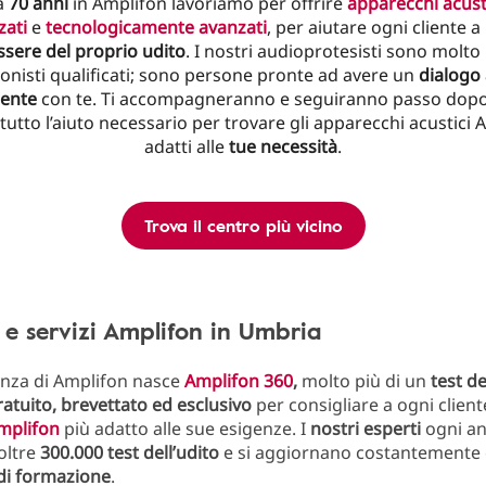
a
70 anni
in Amplifon lavoriamo per offrire
apparecchi acust
zati
e
tecnologicamente avanzati
, per aiutare ogni cliente 
sere del proprio udito
. I nostri audioprotesisti sono molto
onisti qualificati; sono persone pronte ad avere un
dialogo
rente
con te. Ti accompagneranno e seguiranno passo dopo
tutto l’aiuto necessario per trovare gli apparecchi acustici 
adatti alle
tue necessità
.
Trova il centro più vicino
 e servizi Amplifon in Umbria
enza di Amplifon nasce
Amplifon 360
,
molto più di un
test de
ratuito, brevettato ed esclusivo
per consigliare a ogni cliente
mplifon
più adatto alle sue esigenze. I
nostri esperti
ogni ann
oltre
300.000 test dell’udito
e si aggiornano costantemente 
di
formazione
.