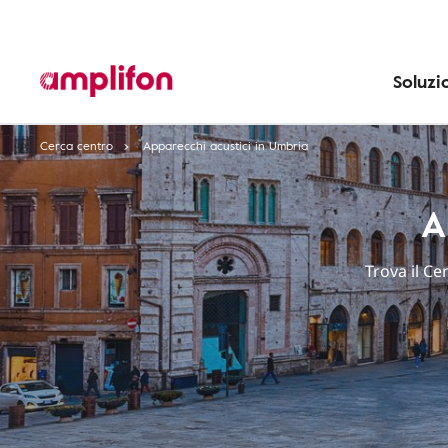
Soluzi
Cerca centro
Apparecchi acustici in Umbria
A
Trova il C