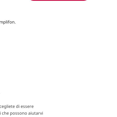
?
egliete di essere
ti che possono aiutarvi