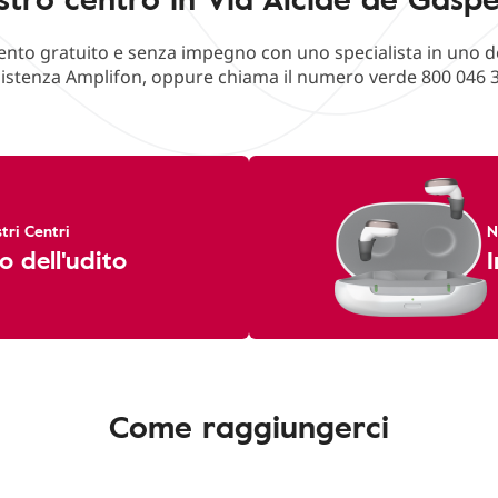
o gratuito e senza impegno con uno specialista in uno deg
istenza Amplifon, oppure chiama il numero verde 800 046 
tri Centri
N
o dell'udito
I
Come raggiungerci