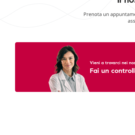
Prenota un appuntament
ass
Vieni a trovarci nei nos
Fai un controll