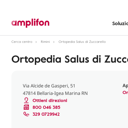
Soluzi
Cerca centro
Rimini
Ortopedia Salus di Zuccarello
Ortopedia Salus di Zucc
Ap
Via Alcide de Gasperi, 51
Or
47814 Bellaria-Igea Marina RN
Ottieni direzioni
800 046 385
329 0729942