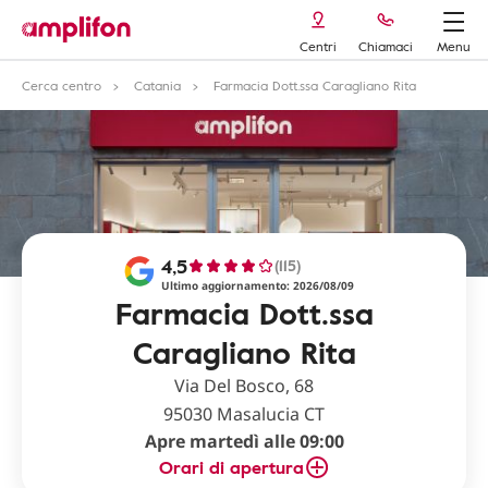
Centri
Chiamaci
Menu
Cerca centro
Catania
Farmacia Dott.ssa Caragliano Rita
4,5
(115)
Ultimo aggiornamento: 2026/08/09
Farmacia Dott.ssa
Caragliano Rita
Via Del Bosco, 68
95030 Masalucia CT
Apre martedì alle 09:00
Orari di apertura