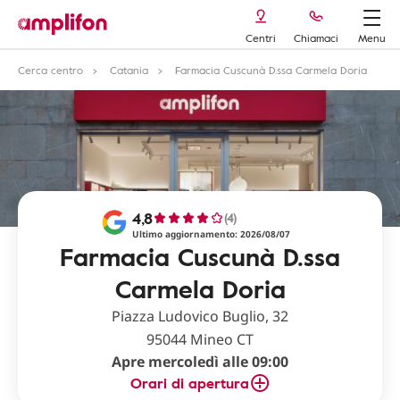
Centri
Chiamaci
Menu
Cerca centro
Catania
Farmacia Cuscunà D.ssa Carmela Doria
4,8
(4)
Ultimo aggiornamento: 2026/08/07
Farmacia Cuscunà D.ssa
Carmela Doria
Piazza Ludovico Buglio, 32
95044 Mineo CT
Apre mercoledì alle 09:00
Orari di apertura