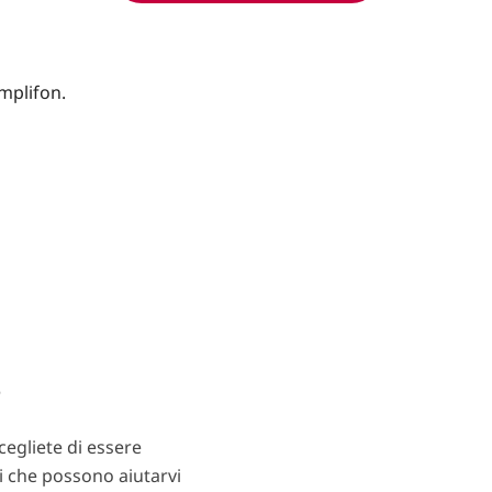
?
egliete di essere
ti che possono aiutarvi