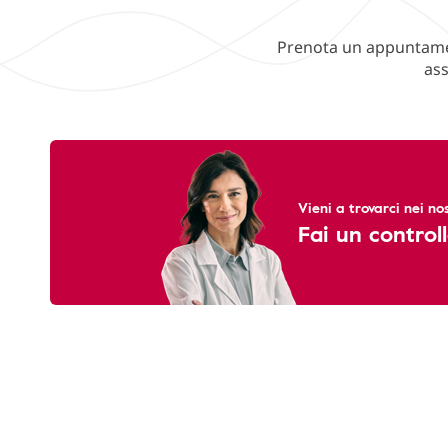
Prenota un appuntament
ass
Vieni a trovarci nei nos
Fai un controll