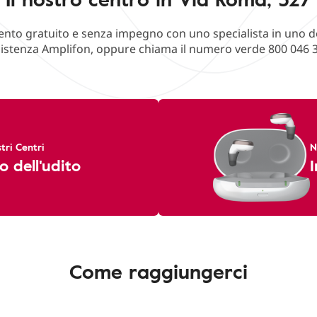
o gratuito e senza impegno con uno specialista in uno deg
istenza Amplifon, oppure chiama il numero verde 800 046 
tri Centri
N
o dell'udito
I
Come raggiungerci