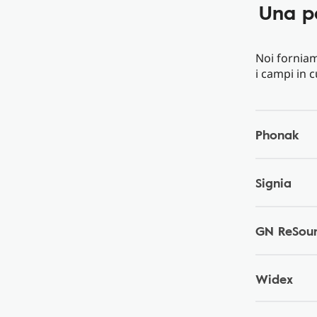
Una p
Noi forniam
i campi in c
Phonak
Signia
GN ReSou
Widex