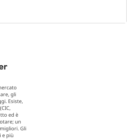
er
 mercato
are, gli
gi. Esiste,
(CIC,
tto ed è
notare; un
igliori. Gli
i e più