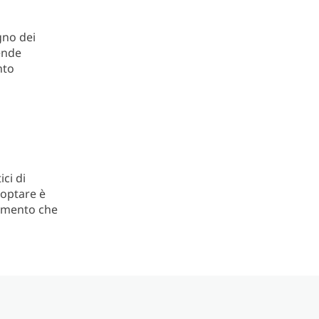
gno dei
iende
nto
ci di
 optare è
momento che