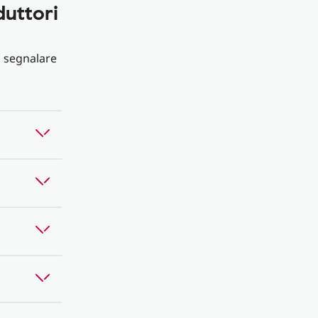
uttori
o segnalare