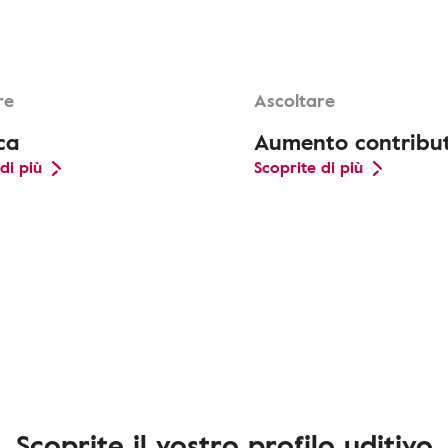
re
Ascoltare
ca
Aumento contribu
di più
Scoprite di più
Scoprite il vostro profilo uditivo