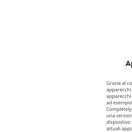
A
Grazie al c
apparecchi a
apparecchi 
ad esempio,
Completely-
una versione
dispositivo
attuali appa