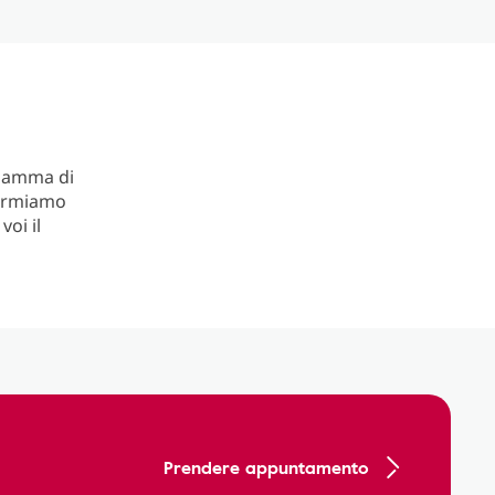
 gamma di
formiamo
oi il
Prendere appuntamento