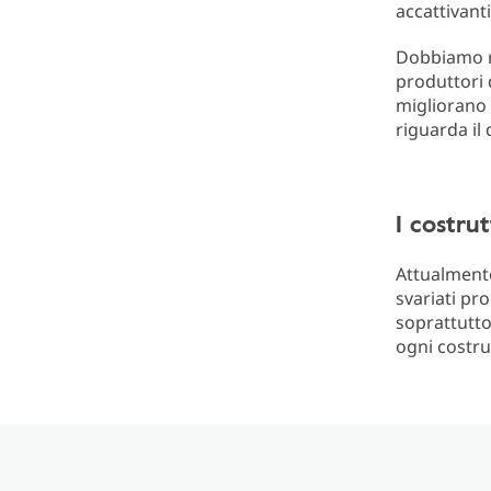
accattivanti
Dobbiamo ri
produttori 
migliorano 
riguarda il 
I costru
Attualmente
svariati pr
soprattutto
ogni costru