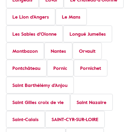
Le Lion d'Angers
Le Mans
Les Sables d'Olonne
Longué Jumelles
Montbazon
Nantes
Orvault
Pontchâteau
Pornic
Pornichet
Saint Barthélémy d'Anjou
Saint Gilles croix de vie
Saint Nazaire
Saint-Calais
SAINT-CYR-SUR-LOIRE