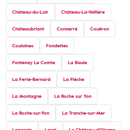
Château-du-Loir
Château-La-Vallière
Châteaubriant
Connerré
Couëron
Coulaines
Fondettes
Fontenay Le Comte
La Baule
La Ferté-Bernard
La Flèche
La Montagne
La Roche sur Yon
La Roche-sur-Yon
La Tranche-sur-Mer
Langeais
Laval
Le Château-d'Olonne