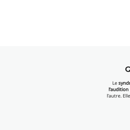
Q
Le
synd
l’audition
l’autre. El