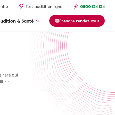
entre
Test auditif en ligne
0800 134 134
udition & Santé
Prendre rendez-vous
 rare qui
libre.