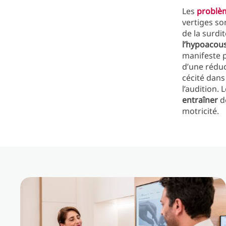
Les
problèm
vertiges so
de la surdi
l’hypoacou
manifeste p
d’une rédu
cécité dan
l’audition.
entraîner
de
motricité.