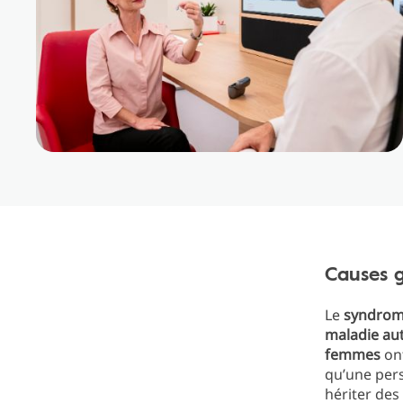
Causes 
Le
syndrom
maladie au
femmes
on
qu’une per
hériter des