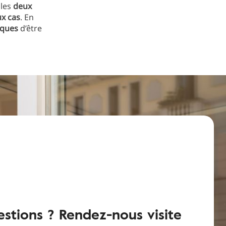
 les
deux
ux cas
. En
sques
d’être
estions ? Rendez-nous visite