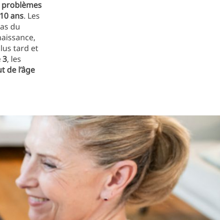
e
problèmes
-10 ans
. Les
cas du
naissance,
lus tard et
 3
, les
t de l’âge