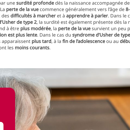
par une
surdité profonde
dès la naissance accompagnée d
 La
perte de la vue
commence généralement vers l’âge de
8
t des
difficultés à marcher
et à
apprendre à parler
. Dans le 
’Usher de type 2
, la surdité est également présente dès la 
end à être
plus modérée
, la
perte de la vue
survient un peu p
on est plus lente
. Dans le cas du
syndrome d’Usher de type
 apparaissent
plus tard
, à la
fin de l’adolescence
ou au
débu
sont les
moins courants
.
?