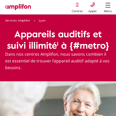
Centres
Appel
Menu
Services Amplifon
Lyon
Appareils auditifs et
suivi illimité¹ à {#metro}
Dans nos centres Amplifon, nous savons combien il
est essentiel de trouver l’appareil auditif adapté à vos
besoins.