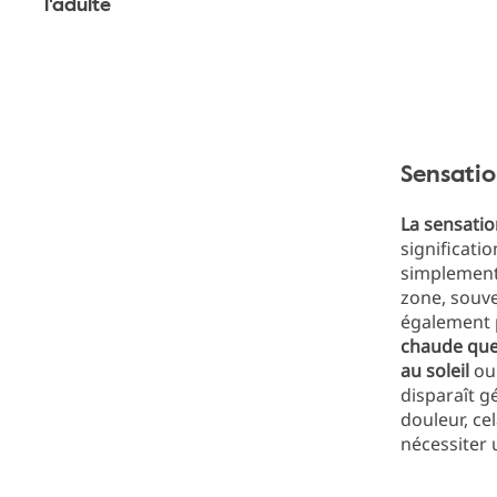
l'adulte
Sensatio
La sensatio
significatio
simplement 
zone, souve
également p
chaude que 
au soleil
ou
disparaît g
douleur, ce
nécessiter