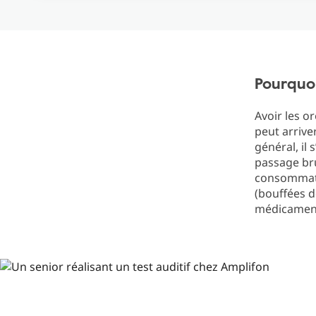
Pourquoi
Avoir les o
peut arrive
général, il
passage br
consommati
(bouffées 
médicamen