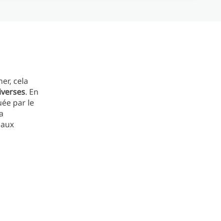
er, cela
iverses
. En
uée par le
a
naux