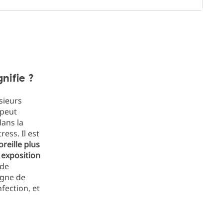
nifie ?
sieurs
 peut
ans la
ess. Il est
reille plus
e
exposition
ude
agne de
fection, et