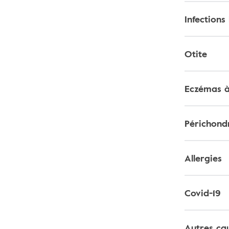
Infections
Otite
Eczémas à 
Périchondr
Allergies
Covid-19
Autres ca