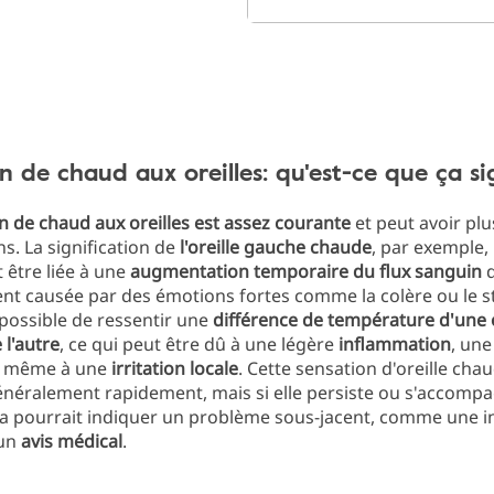
n de chaud aux oreilles: qu'est-ce que ça sig
n de chaud aux oreilles est assez courante
et peut avoir plu
ns. La signification de
l'oreille gauche chaude
, par exemple,
être liée à une
augmentation temporaire du flux sanguin
d
nt causée par des émotions fortes comme la colère ou le str
ossible de ressentir une
différence de température d'une o
l'autre
, ce qui peut être dû à une légère
inflammation
, un
 même à une
irritation locale
. Cette sensation d'oreille cha
énéralement rapidement, mais si elle persiste ou s'accomp
la pourrait indiquer un problème sous-jacent, comme une in
 un
avis médical
.