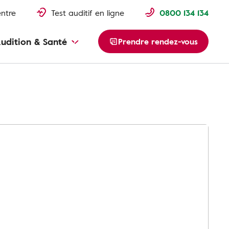
entre
Test auditif en ligne
0800 134 134
udition & Santé
Prendre rendez-vous