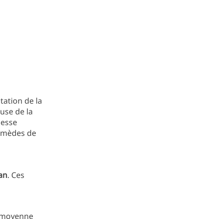
tation de la
use de la
lesse
 remèdes de
an
. Ces
, moyenne