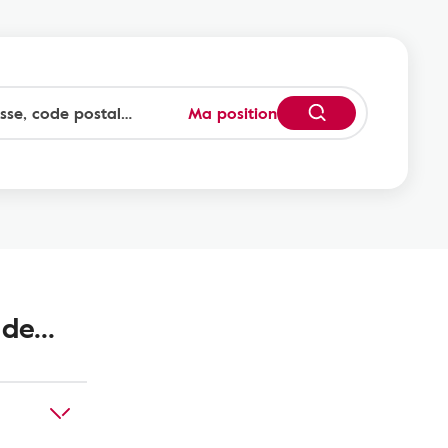
Ma position
de...