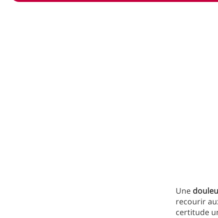
Une
douleur
recourir a
certitude 