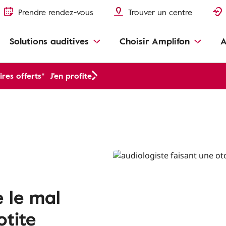
Prendre rendez-vous
Trouver un centre
Solutions auditives
Choisir Amplifon
A
res offerts*
J'en profite
 le mal
otite