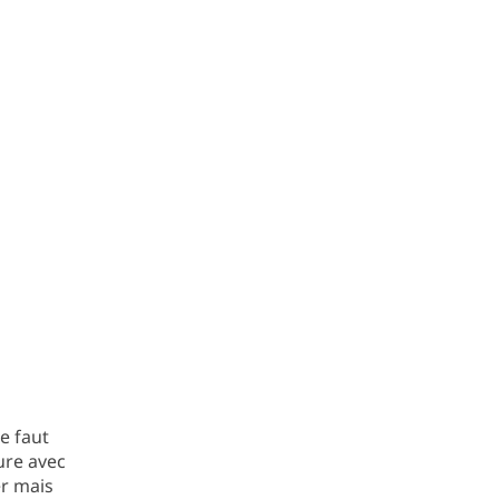
 ne faut
lure avec
er mais