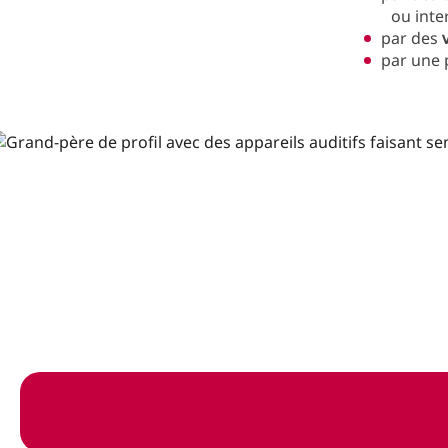
ou inte
par des
par une p