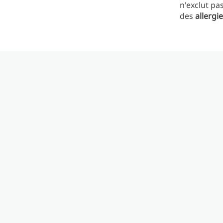
n'exclut p
des
allergi