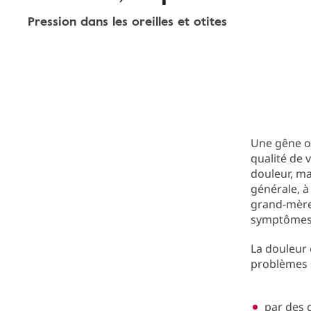
Pression dans les oreilles et otites
Une gêne 
qualité de 
douleur, ma
générale, à
grand-mère 
symptômes d
La douleur
problèmes s
par des 