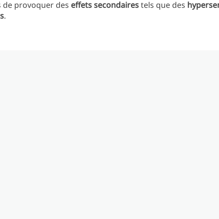
as de provoquer des
effets secondaires
tels que des
hypersen
es
.