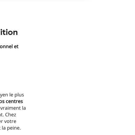
ition
ionnel et
yen le plus
nos centres
 vraiment la
t. Chez
er votre
 la peine.