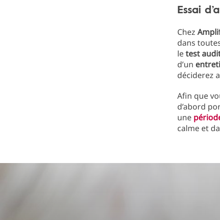
Essai d’
Chez
Ampli
dans toutes
le
test audi
d’un
entret
déciderez a
Afin que vo
d’abord port
une
période
calme et d