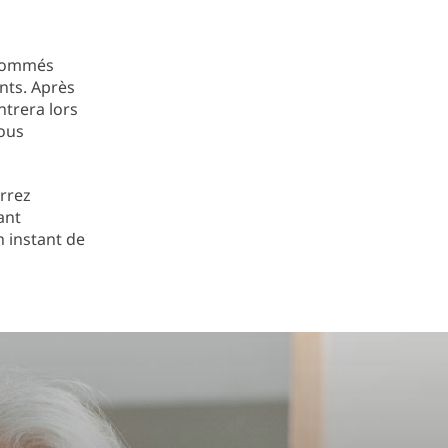
enommés
nts. Après
trera lors
Vous
rrez
ant
n instant de