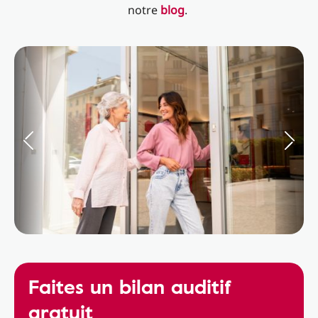
notre
blog
.
Faites un bilan auditif
gratuit