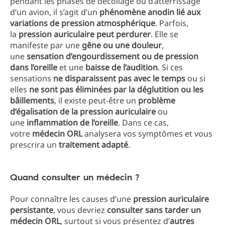
pendant les phases de décollage ou d’atterrissage
d’un avion, il s’agit d’un
phénomène anodin lié aux
variations de pression atmosphérique
. Parfois,
la
pression auriculaire peut perdurer
. Elle se
manifeste par une
gêne ou une douleur
,
une
sensation d’engourdissement ou de pression
dans l’oreille
et une
baisse de l’audition
. Si ces
sensations
ne disparaissent pas avec le temps
ou si
elles
ne sont pas éliminées par la déglutition ou les
bâillements
, il existe peut-être un
problème
d’égalisation de la pression auriculaire
ou
une
inflammation de l’oreille
. Dans ce cas,
votre
médecin ORL
analysera vos symptômes et vous
prescrira un
traitement adapté
.
Quand consulter un médecin ?
Pour connaître les causes d’une
pression auriculaire
persistante
, vous devriez
consulter sans tarder un
médecin ORL
, surtout si vous présentez d’
autres