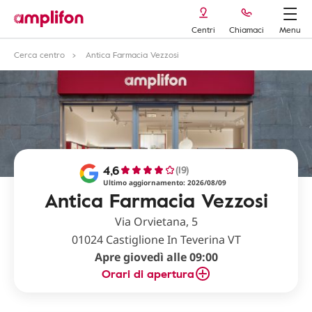
Centri
Chiamaci
Menu
Cerca centro
Antica Farmacia Vezzosi
4,6
(19)
Ultimo aggiornamento: 2026/08/09
Antica Farmacia Vezzosi
Via Orvietana, 5
01024 Castiglione In Teverina VT
Apre giovedì alle 09:00
Orari di apertura