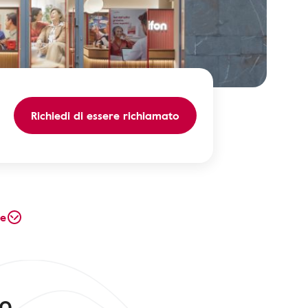
Richiedi di essere richiamato
te
20