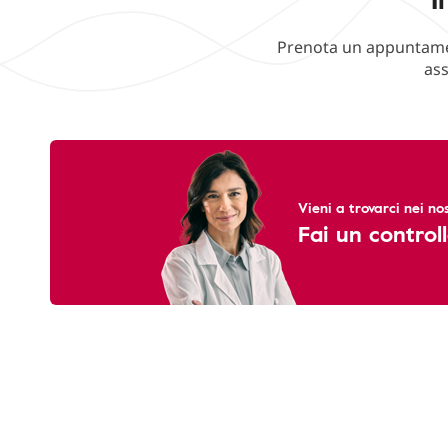
Prenota un appuntament
ass
Vieni a trovarci nei nos
Fai un controll