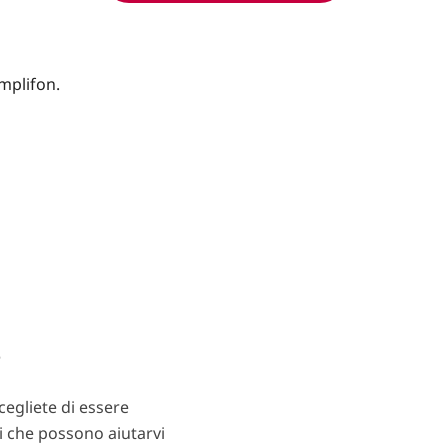
?
egliete di essere
ti che possono aiutarvi