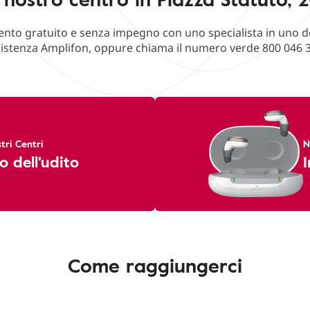
o gratuito e senza impegno con uno specialista in uno deg
istenza Amplifon, oppure chiama il numero verde 800 046 
tri Centri
N
o dell'udito
I
Come raggiungerci