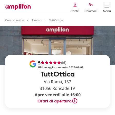
Centri
Chiamaci
Menu
Cerca centro
Treviso
TuttOttica
5
(16)
Ultimo aggiornamento: 2026/08/09
TuttOttica
Via Roma, 137
31056 Roncade TV
Apre venerdì alle 16:00
Orari di apertura