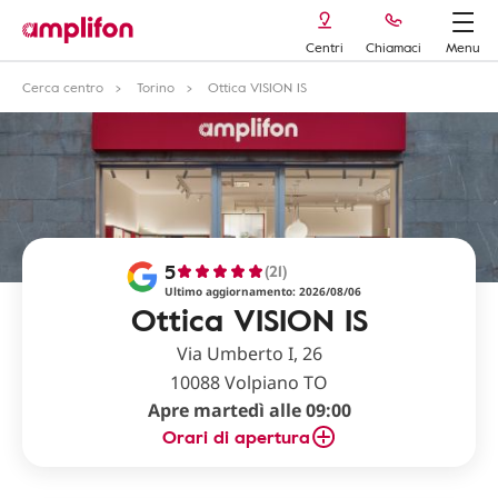
Centri
Chiamaci
Menu
Cerca centro
Torino
Ottica VISION IS
5
(21)
Ultimo aggiornamento: 2026/08/06
Ottica VISION IS
Via Umberto I, 26
10088 Volpiano TO
Apre martedì alle 09:00
Orari di apertura