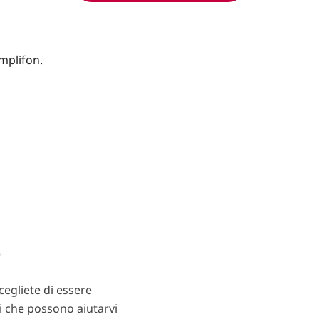
?
egliete di essere
ti che possono aiutarvi