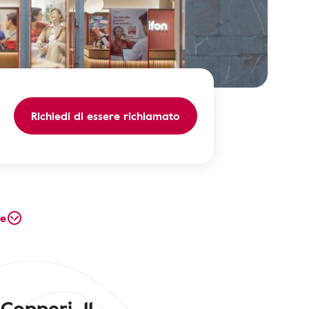
Richiedi di essere richiamato
te
Copperi, 11