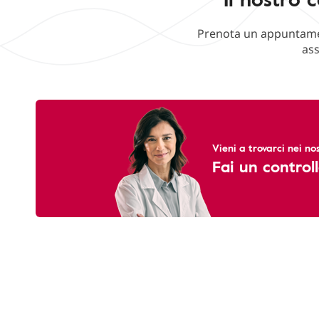
Prenota un appuntament
ass
Vieni a trovarci nei nos
Fai un controll