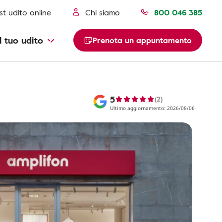
st udito online
Chi siamo
800 046 385
l tuo udito
Prenota un appuntamento
5
(2)
Ultimo aggiornamento: 2026/08/06