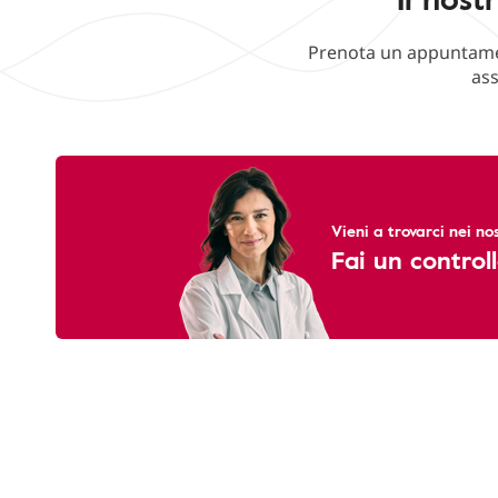
Prenota un appuntament
ass
Vieni a trovarci nei nos
Fai un controll