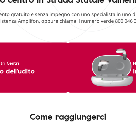
o gratuito e senza impegno con uno specialista in uno deg
istenza Amplifon, oppure chiama il numero verde 800 046 
tri Centri
N
o dell'udito
I
Come raggiungerci