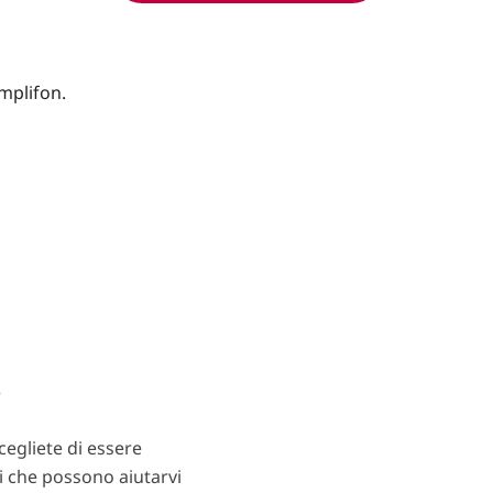
?
egliete di essere
ti che possono aiutarvi