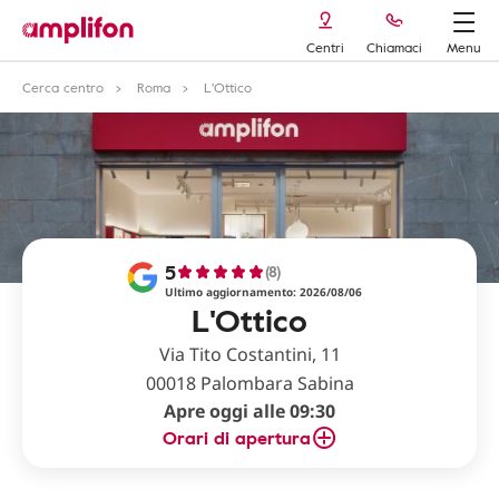
Centri
Chiamaci
Menu
Cerca centro
Roma
L'Ottico
5
(8)
Ultimo aggiornamento: 2026/08/06
L'Ottico
Via Tito Costantini, 11
00018 Palombara Sabina
Apre oggi alle 09:30
Orari di apertura