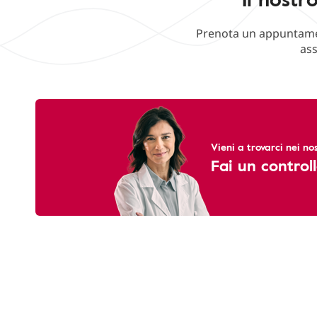
Prenota un appuntament
ass
Vieni a trovarci nei nos
Fai un controll