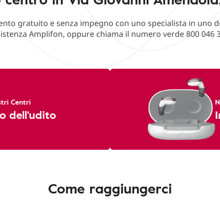
o gratuito e senza impegno con uno specialista in uno deg
istenza Amplifon, oppure chiama il numero verde 800 046 
tri Centri
N
o dell'udito
I
Come raggiungerci