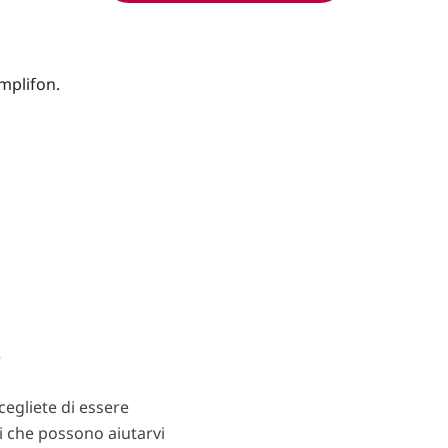
?
egliete di essere
ti che possono aiutarvi