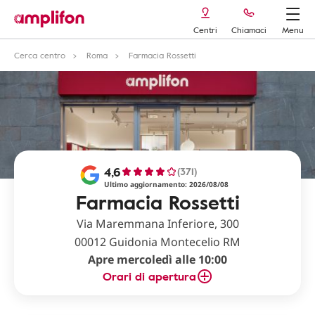
Centri
Chiamaci
Menu
Cerca centro
Roma
Farmacia Rossetti
4,6
(371)
Ultimo aggiornamento: 2026/08/08
Farmacia Rossetti
Via Maremmana Inferiore, 300
00012 Guidonia Montecelio RM
Apre mercoledì alle 10:00
Orari di apertura