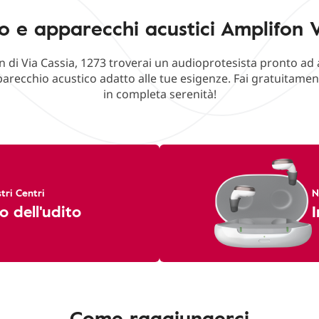
o e apparecchi acustici Amplifon V
n di Via Cassia, 1273 troverai un audioprotesista pronto ad 
parecchio acustico adatto alle tue esigenze. Fai gratuitament
in completa serenità!
tri Centri
N
o dell'udito
I
Come raggiungerci