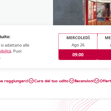
uito:
MERCOLEDÌ
ME
Ago 26
 si adattano alle
ibilità
. Puoi
09:00
.
e raggiungerci
Cura del tuo udito
Recensioni
Offer