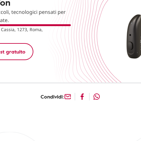
fon
ccoli, tecnologici pensati per
nate.
 Cassia, 1273, Roma,
st gratuito
Condividi: