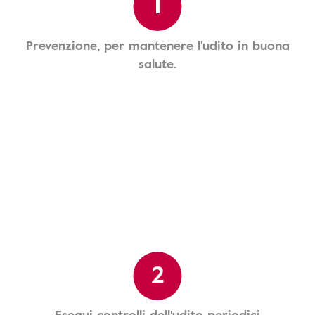
1
Prevenzione, per mantenere l'udito in buona
salute.
2
Esegui controlli dell'udito periodici