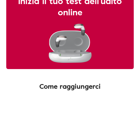
Inizia il tuo test dell'udito
online
Come raggiungerci