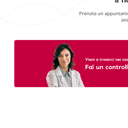
Prenota un appuntament
ass
Vieni a trovarci nei nos
Fai un controll