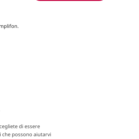
?
egliete di essere
ti che possono aiutarvi