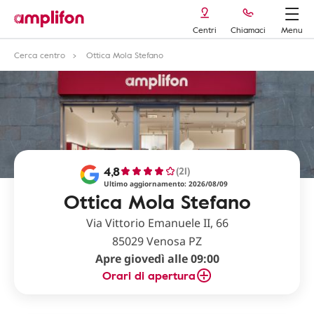
Centri
Chiamaci
Menu
Cerca centro
Ottica Mola Stefano
4,8
(21)
Ultimo aggiornamento: 2026/08/09
Ottica Mola Stefano
Via Vittorio Emanuele II, 66
85029 Venosa PZ
Apre giovedì alle 09:00
Orari di apertura