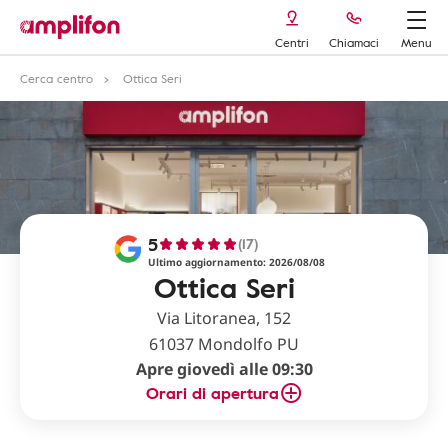
Centri
Chiamaci
Menu
Cerca centro
Ottica Seri
5
(17)
Ultimo aggiornamento: 2026/08/08
Ottica Seri
Via Litoranea, 152
61037 Mondolfo PU
Apre giovedì alle 09:30
Orari di apertura