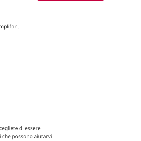
?
egliete di essere
ti che possono aiutarvi