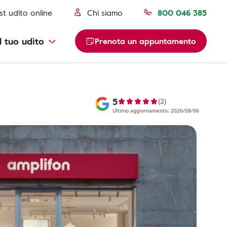
st udito online
Chi siamo
800 046 385
l tuo udito
Prenota un appuntamento
5
(2)
Ultimo aggiornamento: 2026/08/06