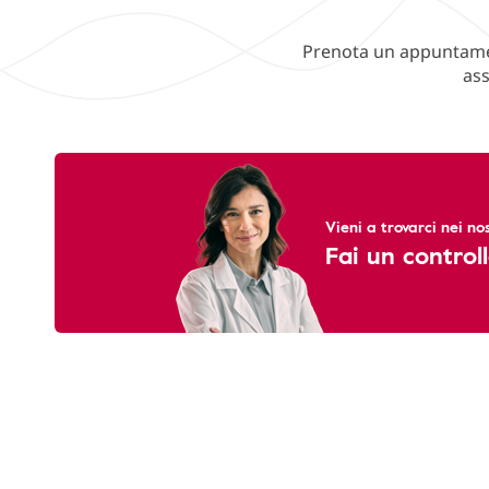
Prenota un appuntament
ass
Vieni a trovarci nei nos
Fai un controll