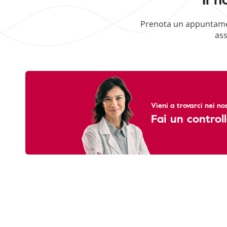
Prenota un appuntament
ass
Vieni a trovarci nei nos
Fai un controll