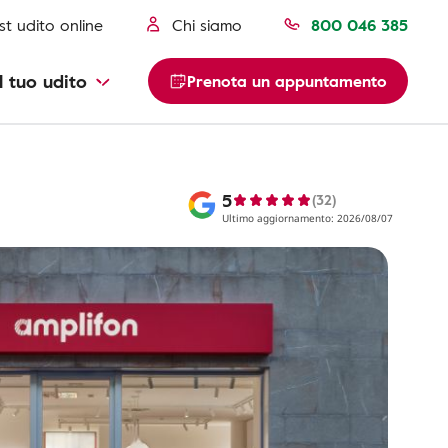
st udito online
Chi siamo
800 046 385
l tuo udito
Prenota un appuntamento
5
(32)
Ultimo aggiornamento: 2026/08/07