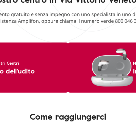
o gratuito e senza impegno con uno specialista in uno deg
istenza Amplifon, oppure chiama il numero verde 800 046 
tri Centri
N
o dell'udito
I
Come raggiungerci