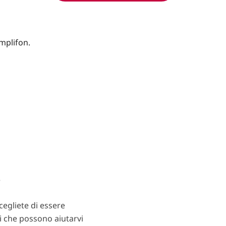
?
egliete di essere
ti che possono aiutarvi