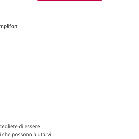
?
egliete di essere
ti che possono aiutarvi