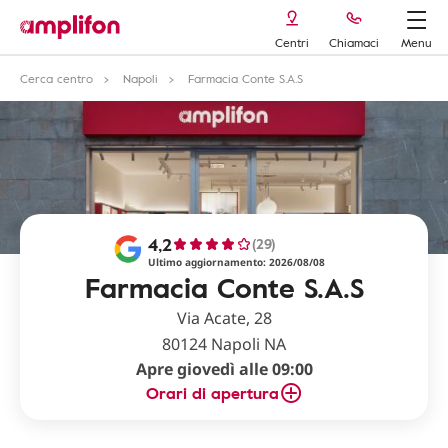
Centri
Chiamaci
Menu
Cerca centro
Napoli
Farmacia Conte S.A.S
4,2
(29)
Ultimo aggiornamento: 2026/08/08
Farmacia Conte S.A.S
Via Acate, 28
80124 Napoli NA
Apre giovedì alle 09:00
Orari di apertura