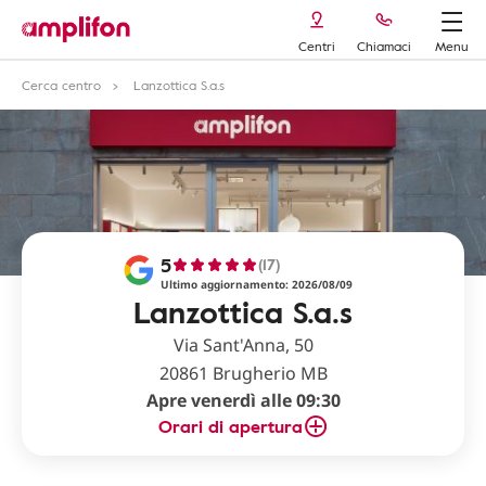
Centri
Chiamaci
Menu
Cerca centro
Lanzottica S.a.s
5
(17)
Ultimo aggiornamento: 2026/08/09
Lanzottica S.a.s
Via Sant'Anna, 50
20861 Brugherio MB
Apre venerdì alle 09:30
Orari di apertura