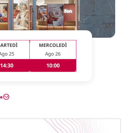
ARTEDÌ
MERCOLEDÌ
Ago 25
Ago 26
14:30
10:00
te