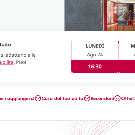
uito:
LUNEDÌ
M
Ago 24
 si adattano alle
ibilità
. Puoi
16:30
.
e raggiungerci
Cura del tuo udito
Recensioni
Offer