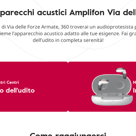
parecchi acustici Amplifon Via de
 di Via delle Forze Armate, 360 troverai un audioprotesista 
ieme l'apparecchio acustico adatto alle tue esigenze. Fai g
dell’udito in completa serenità!
tri Centri
N
o dell'udito
I
Come raggiungerci