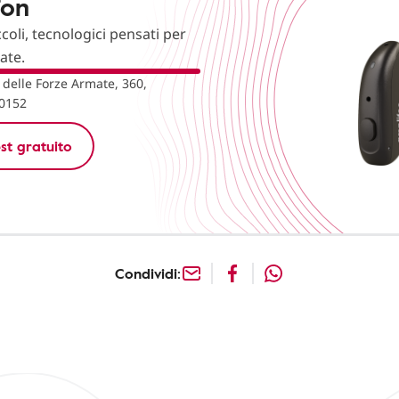
fon
ccoli, tecnologici pensati per
nate.
 delle Forze Armate, 360,
20152
st gratuito
Condividi: