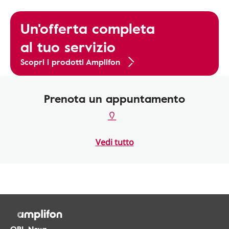
Un'offerta completa
al tuo servizio
Scopri i prodotti Amplifon
Prenota un appuntamento
Vedi tutto
ORL.News