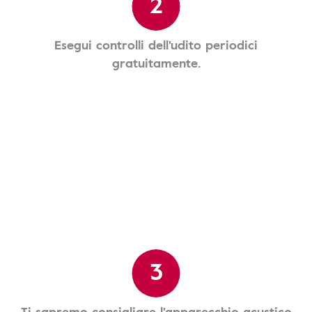
2
Esegui controlli dell'udito periodici
gratuitamente.
3
Ti sapremo consigliare l'apparecchio acustico