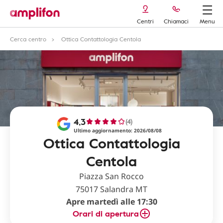
Centri
Chiamaci
Menu
Cerca centro
Ottica Contattologia Centola
4,3
(4)
Ultimo aggiornamento: 2026/08/08
Ottica Contattologia
Centola
Piazza San Rocco
75017 Salandra MT
Apre martedì alle 17:30
Orari di apertura