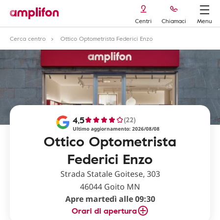
Centri
Chiamaci
Menu
Cerca centro
Ottico Optometrista Federici Enzo
4,5
(22)
Ultimo aggiornamento: 2026/08/08
Ottico Optometrista
Federici Enzo
Strada Statale Goitese, 303
46044 Goito MN
Apre martedì alle 09:30
Orari di apertura