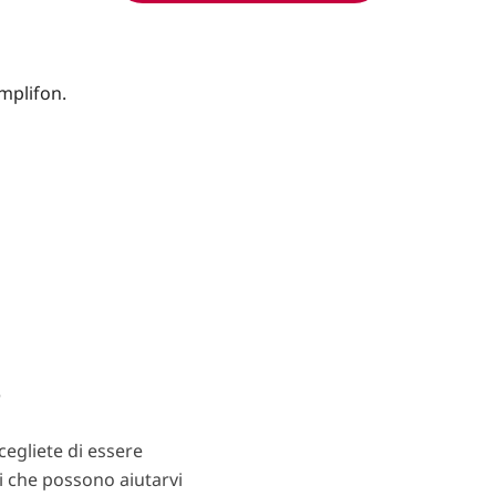
?
egliete di essere
ti che possono aiutarvi