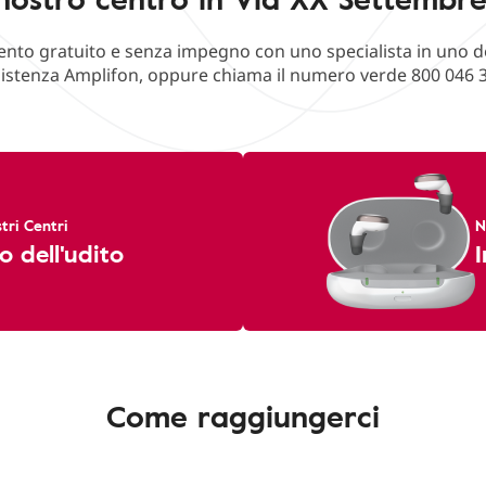
o gratuito e senza impegno con uno specialista in uno deg
istenza Amplifon, oppure chiama il numero verde 800 046 
tri Centri
N
o dell'udito
I
Come raggiungerci