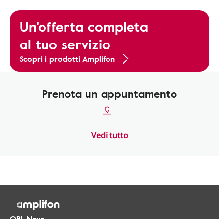
Un'offerta completa
al tuo servizio
Scopri i prodotti Amplifon
Prenota un appuntamento
Vedi tutto
ORL.News