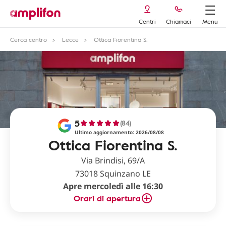
Centri
Chiamaci
Menu
Cerca centro
Lecce
Ottica Fiorentina S.
5
(84)
Ultimo aggiornamento: 2026/08/08
Ottica Fiorentina S.
Via Brindisi, 69/A
73018 Squinzano LE
Apre mercoledì alle 16:30
Orari di apertura