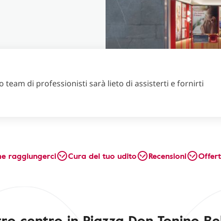
 team di professionisti sarà lieto di assisterti e fornirti
e raggiungerci
Cura del tuo udito
Recensioni
Offer
stro centro in Piazza Don Tonino Bel