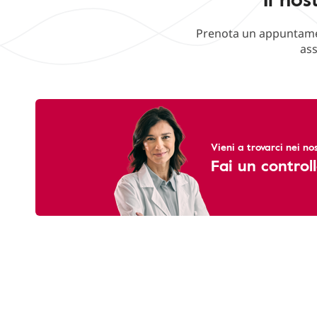
Prenota un appuntament
ass
Vieni a trovarci nei nos
Fai un controll