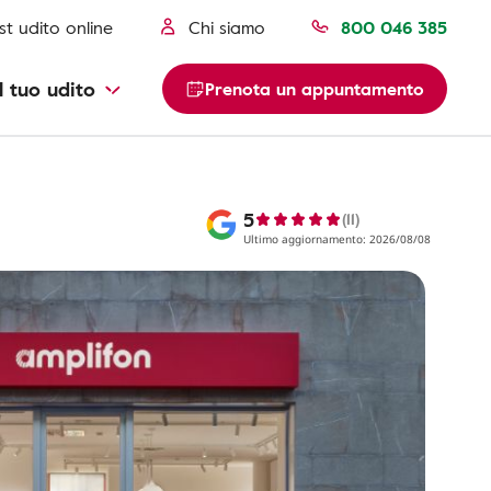
st udito online
Chi siamo
800 046 385
l tuo udito
Prenota un appuntamento
5
(11)
Ultimo aggiornamento: 2026/08/08