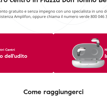
o gratuito e senza impegno con uno specialista in uno deg
istenza Amplifon, oppure chiama il numero verde 800 046 
tri Centri
N
o dell'udito
I
Come raggiungerci