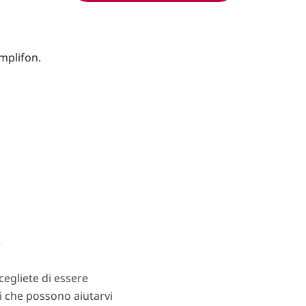
?
egliete di essere
ti che possono aiutarvi