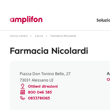
Soluzi
Cerca centro
Lecce
Farmacia Nicolardi
Farmacia Nicolardi
A
Piazza Don Tonino Bello, 27
O
73031 Alessano LE
Ottieni direzioni
800 046 385
0833781065