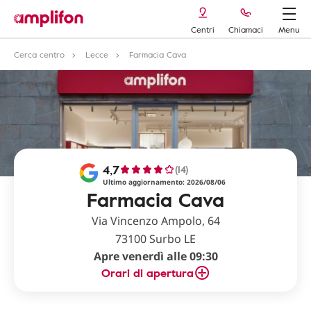
Centri
Chiamaci
Menu
Cerca centro
Lecce
Farmacia Cava
4,7
(14)
Ultimo aggiornamento: 2026/08/06
Farmacia Cava
Via Vincenzo Ampolo, 64
73100 Surbo LE
Apre venerdì alle 09:30
Orari di apertura