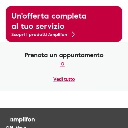
Un'offerta completa
al tuo servizio
Scopri i prodotti Amplifon
Prenota un appuntamento
Vedi tutto
ORL.News