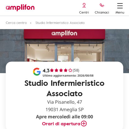
Centri
Chiamaci
Menu
Cerca centro
Studio Infermieristico Associato
4,3
(58)
Ultimo aggiornamento: 2026/08/08
Studio Infermieristico
Associato
Via Pisanello, 47
19031 Ameglia SP
Apre mercoledì alle 09:00
Orari di apertura