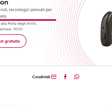
fon
ccoli, tecnologici pensati per
nate.
 alla Porta degli Archi,
Genova, 16121
st gratuito
Condividi: