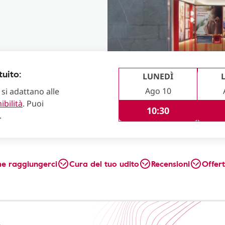
uito:
LUNEDÌ
Ago 10
 si adattano alle
ibilità
. Puoi
10:30
.
e raggiungerci
Cura del tuo udito
Recensioni
Offer