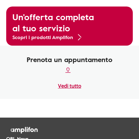
Un'offerta completa
al tuo servizio
Scopri i prodotti Amplifon
Prenota un appuntamento
Vedi tutto
ORL.News