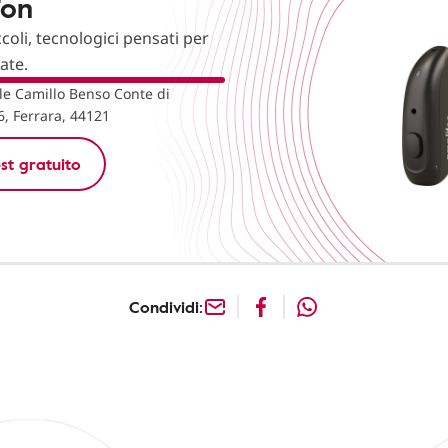
fon
ccoli, tecnologici pensati per
nate.
le Camillo Benso Conte di
6, Ferrara, 44121
st gratuito
Condividi: