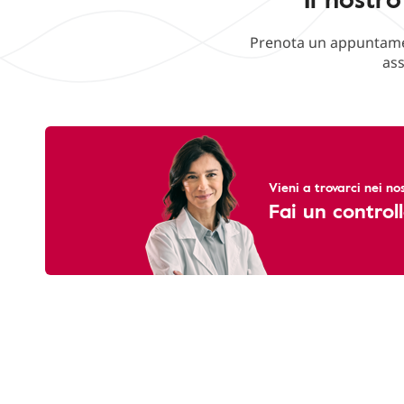
Prenota un appuntament
ass
Vieni a trovarci nei nos
Fai un controll