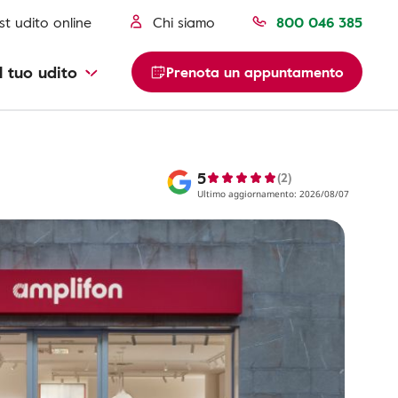
st udito online
Chi siamo
800 046 385
l tuo udito
Prenota un appuntamento
5
(2)
Ultimo aggiornamento: 2026/08/07