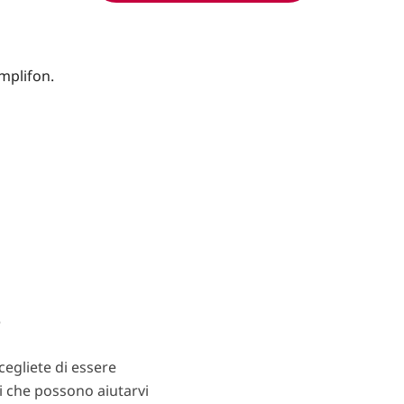
?
egliete di essere
ti che possono aiutarvi