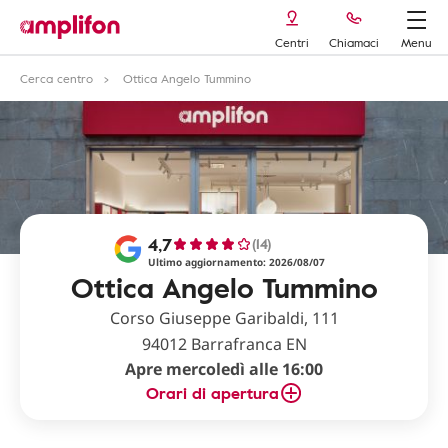
Centri
Chiamaci
Menu
Cerca centro
Ottica Angelo Tummino
4,7
(14)
Ultimo aggiornamento: 2026/08/07
Ottica Angelo Tummino
Corso Giuseppe Garibaldi, 111
94012 Barrafranca EN
Apre mercoledì alle 16:00
Orari di apertura