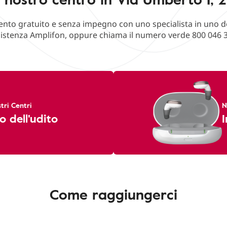
o gratuito e senza impegno con uno specialista in uno deg
istenza Amplifon, oppure chiama il numero verde 800 046 
tri Centri
N
o dell'udito
I
Come raggiungerci