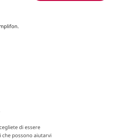
?
egliete di essere
ti che possono aiutarvi