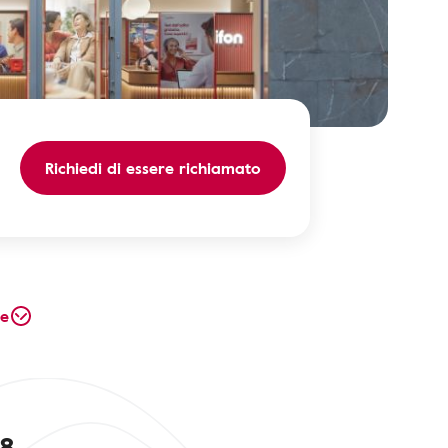
Richiedi di essere richiamato
te
28