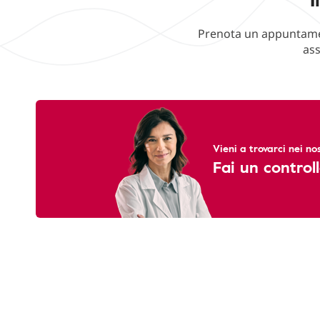
Prenota un appuntament
ass
Vieni a trovarci nei nos
Fai un controll